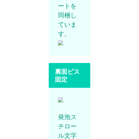
ートを
同梱し
ていま
す。
裏面ビス
固定
発泡ス
チロー
ル文字