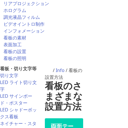
リアプロジェクション
ホログラム
調光液晶フィルム
ビデオイントロ制作
インフォメーション
看板の素材
表面加工
看板の設置
看板の照明
看板・切り文字等
/
Info
/ 看板の
切り文字
設置方法
LED ライト切り文
看板のさ
字
まざまな
LED サインボー
ド・ポスター
設置方法
LED シャドーボッ
クス看板
ネイチャー・スタ
両面テー