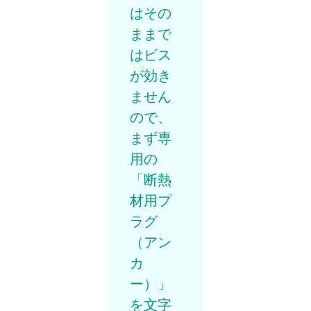
はその
ままで
はビス
が効き
ません
ので、
まず専
用の
「断熱
材用プ
ラグ
（アン
カ
ー）」
を文字