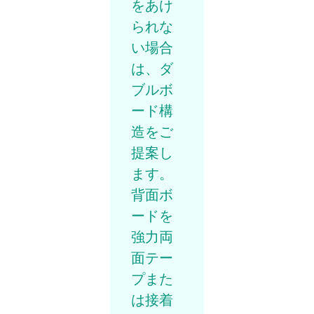
をあけ
られな
い場合
は、ダ
ブルボ
ード構
造をご
提案し
ます。
背面ボ
ードを
強力両
面テー
プまた
は接着