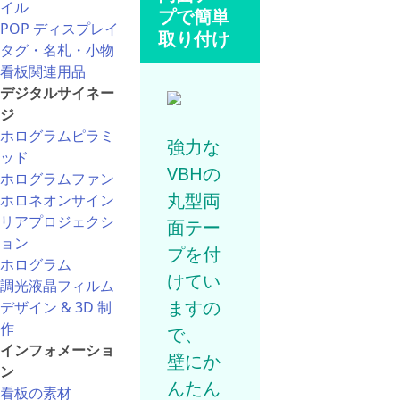
イル
プで簡単
POP ディスプレイ
取り付け
タグ・名札・小物
看板関連用品
デジタルサイネー
ジ
ホログラムピラミ
強力な
ッド
VBHの
ホログラムファン
丸型両
ホロネオンサイン
リアプロジェクシ
面テー
ョン
プを付
ホログラム
けてい
調光液晶フィルム
ますの
デザイン & 3D 制
作
で、
インフォメーショ
壁にか
ン
んたん
看板の素材