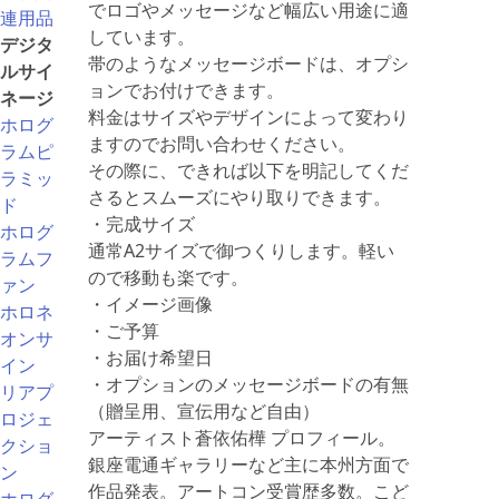
でロゴやメッセージなど幅広い用途に適
連用品
しています。
デジタ
帯のようなメッセージボードは、オプシ
ルサイ
ョンでお付けできます。
ネージ
料金はサイズやデザインによって変わり
ホログ
ますのでお問い合わせください。
ラムピ
その際に、できれば以下を明記してくだ
ラミッ
さるとスムーズにやり取りできます。
ド
・完成サイズ
ホログ
通常A2サイズで御つくりします。軽い
ラムフ
ので移動も楽です。
ァン
・イメージ画像
ホロネ
・ご予算
オンサ
・お届け希望日
イン
・オプションのメッセージボードの有無
リアプ
（贈呈用、宣伝用など自由）
ロジェ
アーティスト蒼依佑樺 プロフィール。
クショ
銀座電通ギャラリーなど主に本州方面で
ン
作品発表。アートコン受賞歴多数。こど