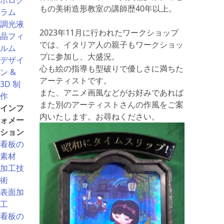
ホログ
もの美術造形教室の講師歴40年以上。
ラム
調光液
2023年11月に行われたワークショップ
晶フィ
では、イタリア人の親子もワークショッ
ルム
プに参加し、大盛況。
デザイ
心も絵の指導も型破りで優しさに満ちた
ン &
アーティストです。
3D 制
また、アニメ画風などがお好みであれば
作
また別のアーティストさんの作風をご案
インフ
内いたします。お尋ねください。
ォメー
ション
看板の
素材
加工技
術
表面加
工
看板の