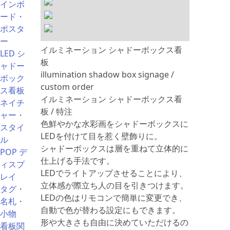
インボ
ード・
ポスタ
ー
イルミネーション シャドーボックス看
LED シ
板
ャドー
illumination shadow box signage /
ボック
custom order
ス看板
イルミネーション シャドーボックス看
ネイチ
板 / 特注
ャー・
色鮮やかな水彩画をシャドーボックスに
スタイ
LEDを付けて目を惹く壁飾りに。
ル
シャドーボックスは層を重ねて立体的に
POP デ
仕上げる手法です。
ィスプ
LEDでライトアップさせることにより、
レイ
立体感が際立ち人の目を引きつけます。
タグ・
LEDの色はリモコンで簡単に変更でき、
名札・
自動で色が替わる設定にもできます。
小物
形や大きさも自由に決めていただけるの
看板関