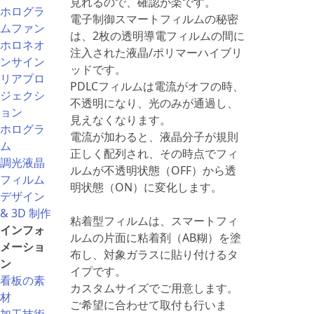
見れるので、確認が楽です。
ホログラ
電子制御スマートフィルムの秘密
ムファン
は、2枚の透明導電フィルムの間に
ホロネオ
注入された液晶/ポリマーハイブリ
ンサイン
ッドです。
リアプロ
PDLCフィルムは電流がオフの時、
ジェクシ
不透明になり、光のみが通過し、
ョン
見えなくなります。
ホログラ
電流が加わると、液晶分子が規則
ム
正しく配列され、その時点でフィ
調光液晶
ルムが不透明状態（OFF）から透
フィルム
明状態（ON）に変化します。
デザイン
& 3D 制作
粘着型フィルムは、スマートフィ
インフォ
ルムの片面に粘着剤（AB糊）を塗
メーショ
布し、対象ガラスに貼り付けるタ
ン
イプです。
看板の素
カスタムサイズでご用意します。
材
ご希望に合わせて取付も行いま