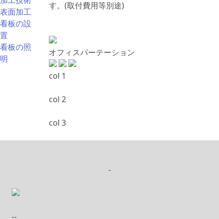
加工技術
す。(取付費用等別途)
表面加工
看板の設
置
看板の照
オフィスパーテーション
明
col 1
col 2
col 3
-
--