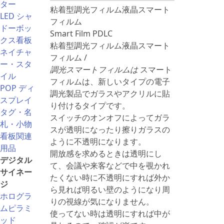
ター
粘着型調光フィルム液晶スマート
LED シャ
フィルム
ドーボッ
Smart Film PDLC
クス看板
粘着型調光フィルム液晶スマート
ネイチャ
フィルム /
ー・スタ
調光スマートフィルムは
スマート
イル
フィルムは、新しいタイプの電子
POP ディ
調光製品でガラスやアクリルに貼
スプレイ
り付けるタイプです。
タグ・名
スイッチのオンオフによってガラ
札・小物
スが透明になったり擦りガラスの
看板関連
ように不透明になります。
用品
開放感を求めるときは透明にし
デジタル
て、会議や来客などで中を覗かれ
サイネー
たくない時に不透明にすれば外か
ジ
ら見れば明るい壁のようになり周
ホログラ
りの視線が気になりません。
ムピラミ
使ってない時は透明にすれば中が
ッド