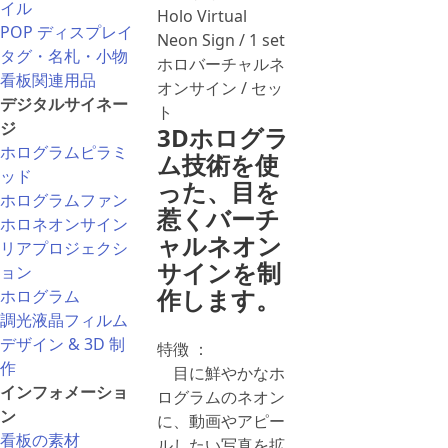
イル
Holo Virtual
POP ディスプレイ
Neon Sign / 1 set
タグ・名札・小物
ホロバーチャルネ
看板関連用品
オンサイン / セッ
デジタルサイネー
ト
ジ
3Dホログラ
ホログラムピラミ
ム技術を使
ッド
った、目を
ホログラムファン
惹くバーチ
ホロネオンサイン
ャルネオン
リアプロジェクシ
サインを制
ョン
作します。
ホログラム
調光液晶フィルム
デザイン & 3D 制
特徴 ：
作
目に鮮やかなホ
インフォメーショ
ログラムのネオン
ン
に、動画やアピー
看板の素材
ルしたい写真を拡