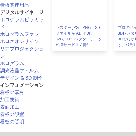
看板関連用品
デジタルサイネージ
ホログラムピラミッ
ド
ラスター JPG、PNG、GIF
プロのサ
ファイルを AI、PDF、
3Dレンダ
ホログラムファン
SVG、EPS ベクターデータ
3Dでわ
ホロネオンサイン
変換サービス / 特注
す。/ 特
リアプロジェクショ
ン
ホログラム
調光液晶フィルム
デザイン & 3D 制作
インフォメーション
看板の素材
加工技術
表面加工
看板の設置
看板の照明