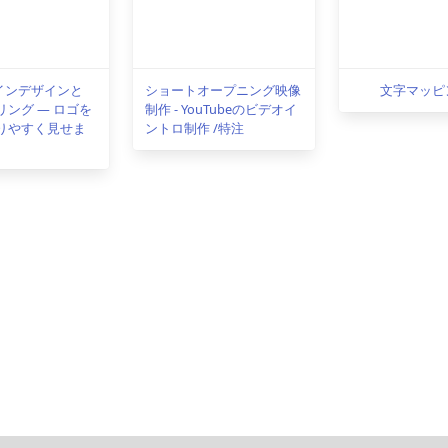
インデザインと
ショートオープニング映像
文字マッピン
リング ― ロゴを
制作 - YouTubeのビデオイ
かりやすく見せま
ントロ制作 /特注
注